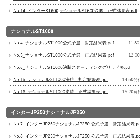
No.14_インターST600,ナショナルST600決勝 正式結果表.pdf
ナショナルST1000
No.4_ナショナルST1000公式予選 暫定結果表.pdf
11:3
No.5_ナショナルST1000公式予選 正式結果表.pdf
12:0
No.6_ナショナルST1000決勝スターティンググリッド表.pdf
No.15_ナショナルST1000決勝 暫定結果表.pdf
14:50発
No.16_ナショナルST1000決勝 正式結果表.pdf
15:20発
インターJP250ナショナルJP250
No.7_インターJP250ナショナルJP250 公式予選 暫定結果表.pd
No.8_インターJP250ナショナルJP250 公式予選 正式結果表.pd