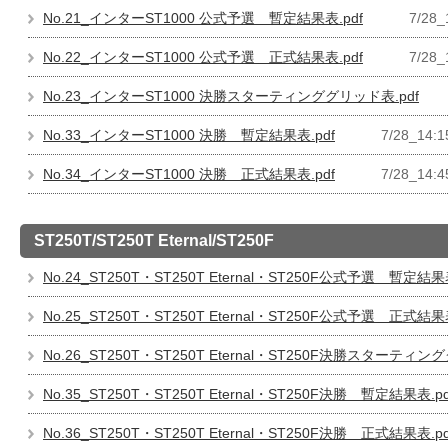
No.21_インターST1000 公式予選 暫定結果表.pdf
7/28_
No.22_インターST1000 公式予選 正式結果表.pdf
7/28_
No.23_インターST1000 決勝スターティンググリッド表.pdf
No.33_インターST1000 決勝 暫定結果表.pdf
7/28_14:
No.34_インターST1000 決勝 正式結果表.pdf
7/28_14:
ST250T/ST250T Eternal/ST250F
No.24_ST250T・ST250T Eternal・ST250F公式予選 暫定結果表
No.25_ST250T・ST250T Eternal・ST250F公式予選 正式結果表
No.26_ST250T・ST250T Eternal・ST250F決勝スターティン
No.35_ST250T・ST250T Eternal・ST250F決勝 暫定結果表.pd
No.36_ST250T・ST250T Eternal・ST250F決勝 正式結果表.pd