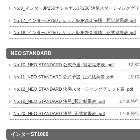
No.9_インターJP250ナショナルJP250 決勝スターティンググリッ
No.17_インターJP250ナショナルJP250 決勝 暫定結果表.pdf
No.18_インターJP250ナショナルJP250 決勝 正式結果表.pdf
NEO STANDARD
No.10_NEO STANDARD 公式予選_暫定結果表 .pdf
12:3
No.11_NEO STANDARD 公式予選_正式結果表 .pdf
13:1
No.12_NEO STANDARD 決勝スターティンググリッド表 .pdf
No.19_NEO STANDARD 決勝_暫定結果表 .pdf
17:00発行
No.20_NEO STANDARD 決勝_正式結果表 .pdf
17:30発行
インターST1000