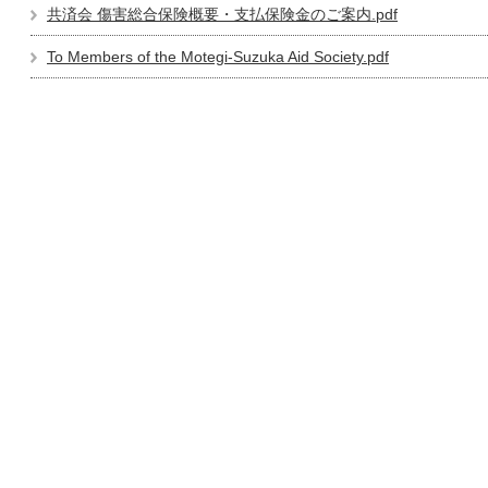
共済会 傷害総合保険概要・支払保険金のご案内.pdf
To Members of the Motegi-Suzuka Aid Society.pdf