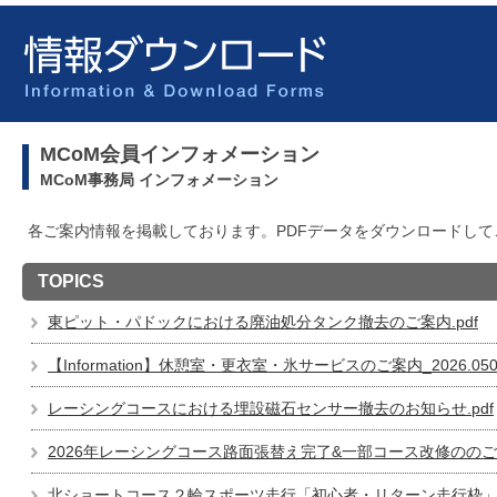
MCoM会員インフォメーション
MCoM事務局 インフォメーション
各ご案内情報を掲載しております。PDFデータをダウンロードして
TOPICS
東ピット・パドックにおける廃油処分タンク撤去のご案内.pdf
【Information】休憩室・更衣室・氷サービスのご案内_2026.0504
レーシングコースにおける埋設磁石センサー撤去のお知らせ.pdf
2026年レーシングコース路面張替え完了&一部コース改修ののご案
北ショートコース２輪スポーツ走行「初心者・リターン走行枠」新