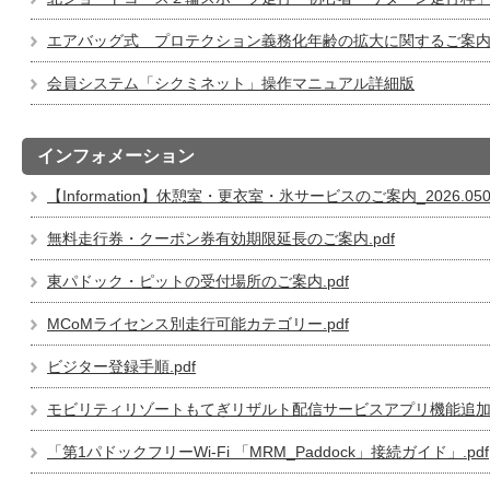
エアバッグ式 プロテクション義務化年齢の拡大に関するご案内.p
会員システム「シクミネット」操作マニュアル詳細版
インフォメーション
【Information】休憩室・更衣室・氷サービスのご案内_2026.0504
無料走行券・クーポン券有効期限延長のご案内.pdf
東パドック・ピットの受付場所のご案内.pdf
MCoMライセンス別走行可能カテゴリー.pdf
ビジター登録手順.pdf
モビリティリゾートもてぎリザルト配信サービスアプリ機能追加の
「第1パドックフリーWi-Fi 「MRM_Paddock」接続ガイド」.pdf