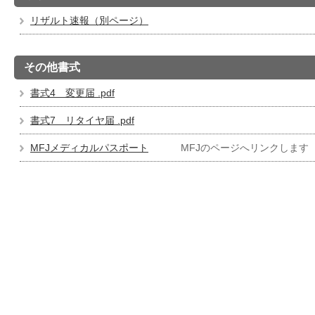
リザルト速報（別ページ）
その他書式
書式4 変更届 .pdf
書式7 リタイヤ届 .pdf
MFJメディカルパスポート
MFJのページへリンクします