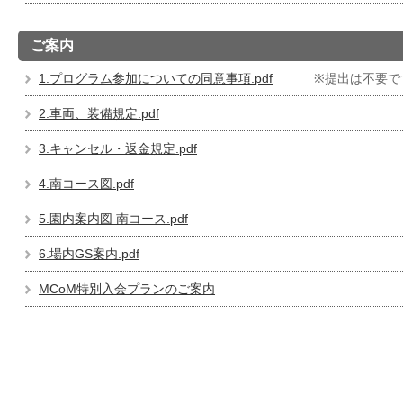
ご案内
1.プログラム参加についての同意事項.pdf
※提出は不要で
2.車両、装備規定.pdf
3.キャンセル・返金規定.pdf
4.南コース図.pdf
5.園内案内図 南コース.pdf
6.場内GS案内.pdf
MCoM特別入会プランのご案内