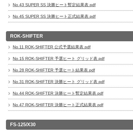
No.43 SUPER SS 決勝ヒート暫定結果表.pdf
No.45 SUPER SS 決勝ヒート正式結果表.pdf
ROK-SHIFTER
No.11 ROK-SHIFTER 公式予選結果表.pdf
No.15 ROK-SHIFTER 予選ヒート グリッド表.pdf
No.28 ROK-SHIFTER 予選ヒート結果表.pdf
No.31 ROK-SHIFTER 決勝ヒート グリッド表.pdf
No.44 ROK-SHIFTER 決勝ヒート暫定結果表.pdf
No.47 ROK-SHIFTER 決勝ヒート正式結果表.pdf
FS-125/X30