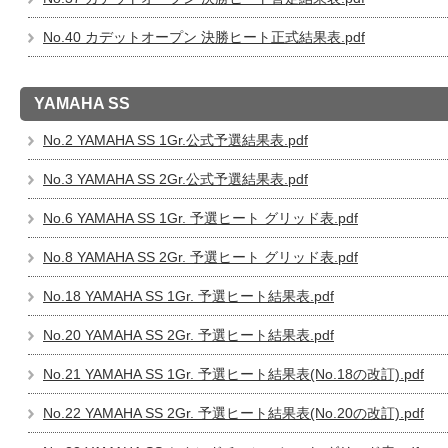
No.40 カデットオープン 決勝ヒート正式結果表.pdf
YAMAHA SS
No.2 YAMAHA SS 1Gr.公式予選結果表.pdf
No.3 YAMAHA SS 2Gr.公式予選結果表.pdf
No.6 YAMAHA SS 1Gr. 予選ヒート グリッド表.pdf
No.8 YAMAHA SS 2Gr. 予選ヒート グリッド表.pdf
No.18 YAMAHA SS 1Gr. 予選ヒート結果表.pdf
No.20 YAMAHA SS 2Gr. 予選ヒート結果表.pdf
No.21 YAMAHA SS 1Gr. 予選ヒート結果表(No.18の改訂).pdf
No.22 YAMAHA SS 2Gr. 予選ヒート結果表(No.20の改訂).pdf