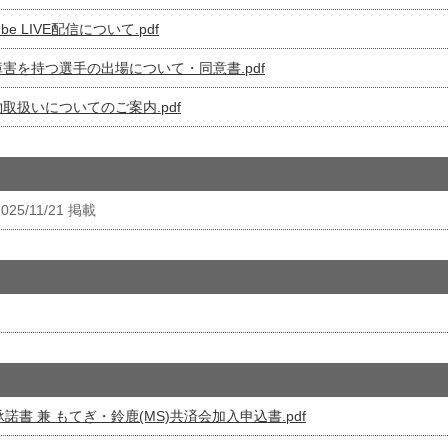
e LIVE配信について.pdf
障害を持つ選手の出場について・同意書.pdf
取扱いについてのご案内.pdf
025/11/21 掲載
書 兼 もてぎ・鈴鹿(MS)共済会加入申込書.pdf