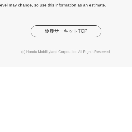
level may change, so use this information as an estimate.
鈴鹿サーキットTOP
(c) Honda Mobilityland Corporation All Rights Reserved.