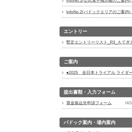
InfoNo.1(公式電子掲示板のご案内).p
InfoNo.2(パドックエリアのご案内).p
エントリー
暫定エントリーリスト_R3_もてぎ大会‗
ご案内
●2025 全日本トライアル ライダ
提出書類・入力フォーム
賞金振込先申請フォーム
IA
パドック案内・場内案内