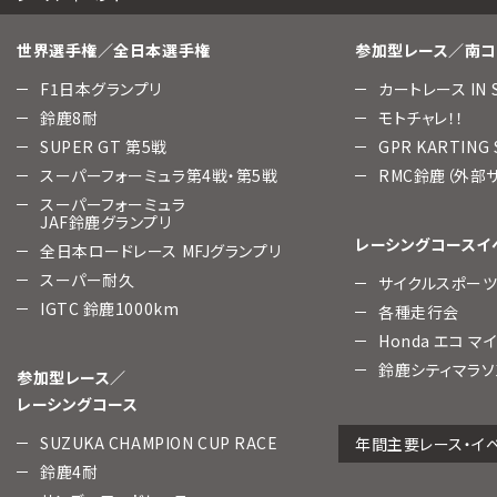
世界選手権／全日本選手権
参加型レース／南コ
F1日本グランプリ
カートレース IN 
鈴鹿8耐
モトチャレ！！
SUPER GT 第5戦
GPR KARTING
スーパーフォーミュラ第4戦・第5戦
RMC鈴鹿（外部
スーパーフォーミュラ
JAF鈴鹿グランプリ
レーシングコースイ
全日本ロードレース MFJグランプリ
スーパー耐久
サイクルスポー
IGTC 鈴鹿1000km
各種走行会
Honda エコ マ
鈴鹿シティマラソ
参加型レース／
レーシングコース
SUZUKA CHAMPION CUP RACE
年間主要レース・イ
鈴鹿4耐