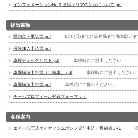
インフォメーションNo.3 激感エリアの新設について.pdf
提出書類
誓約書・承諾書.pdf
5/10(日)までに事務局まで郵送願いま
保険加入申込書.pdf
車検チェックリスト.pdf
車検時にご提出ください
車両構造申告書（二輪車）.pdf
車検時にご提出ください
車両構造申告書.pdf
車検時にご提出ください。
チームプロフィール登録フォーマット
各種案内
エアー加圧式ダイヤフラムポンプ貸与申込／誓約書URL
提